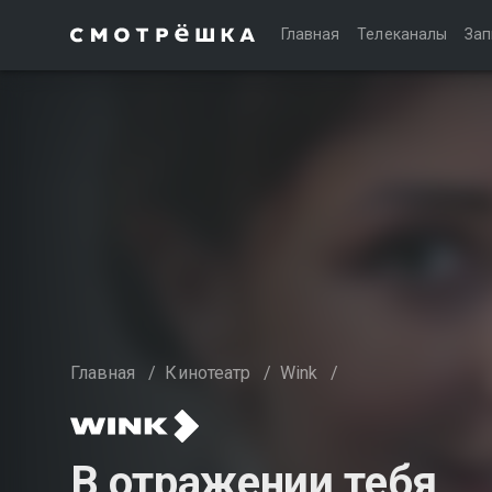
Главная
Телеканалы
Зап
Главная
/
Кинотеатр
/
Wink
/
В отражении тебя