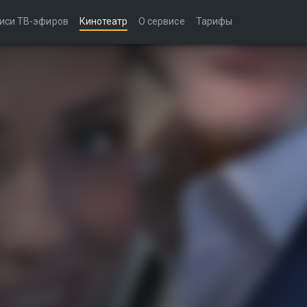
иси ТВ-эфиров
Кинотеатр
О сервисе
Тарифы