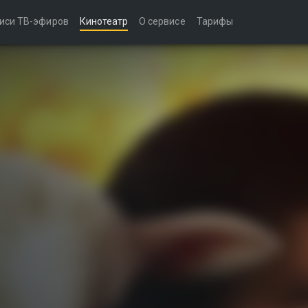
иси ТВ-эфиров
Кинотеатр
О сервисе
Тарифы