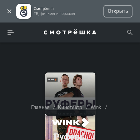
Смотрёшка
Открыть
ТВ, фильмы и сериалы
Главная
/
Кинотеатр
/
Wink
/
Руферы