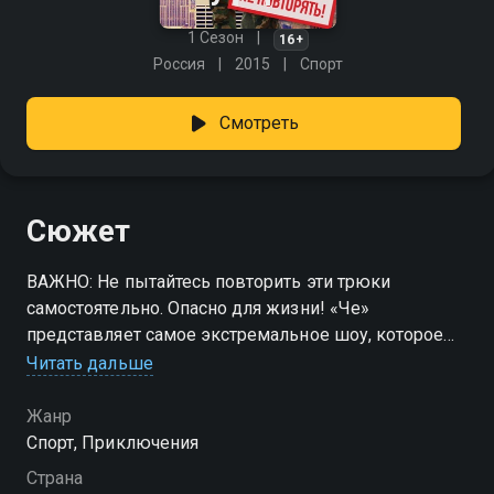
1 Сезон
16+
Россия
2015
Спорт
Смотреть
Сюжет
ВАЖНО: Не пытайтесь повторить эти трюки
самостоятельно. Опасно для жизни! «Че»
представляет самое экстремальное шоу, которое
поднимет зрителей на незабываемую высоту и
Читать дальше
вызовет дрожь в коленях! Два простых парня
покорят самые высокие здания планеты. Без
Жанр
страховки. Без разрешения. И абсолютно без
Спорт, Приключения
тормозов! Жизнь руферов – это череда покорений
Страна
самых высоких зданий в мире без всякой