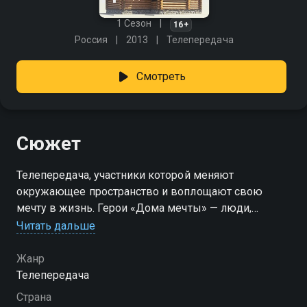
1 Сезон
16+
Россия
2013
Телепередача
Смотреть
Сюжет
Телепередача, участники которой меняют
окружающее пространство и воплощают свою
мечту в жизнь. Герои «Дома мечты» — люди,
которым необходимо изменить окружающее
Читать дальше
пространство. На помощь им приходит
очаровательная ведущая Рита Челмакова вместе с
Жанр
командой профессионалов. Задача не из легких —
Телепередача
изменить функционал помещения и превратить его
Страна
в красивое и одновременно комфортное место для