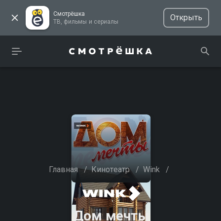
Смотрёшка
Открыть
ТВ, фильмы и сериалы
Главная
/
Кинотеатр
/
Wink
/
Дом мечты