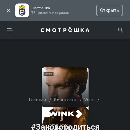
Смотрёшка
Открыть
ТВ, фильмы и сериалы
Главная
/
Кинотеатр
/
Wink
/
#Зановородиться