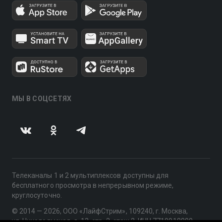
МЫ В СОЦСЕТЯХ
Телеканалы 1 и 2 мультиплексов доступны для
бесплатного просмотра в непрерывном режиме,
круглосуточно.
© 2014 — 2026, ООО «ЛайфСтрим», 109240, г. Москва,
ул. Николоямская, д. 13, стр. 2, этаж 2, ИНН 7710918800