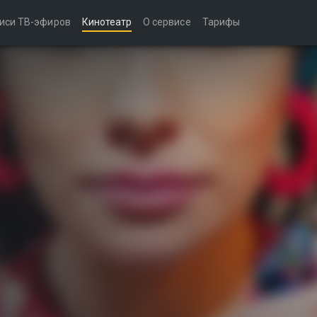
иси ТВ-эфиров
Кинотеатр
О сервисе
Тарифы