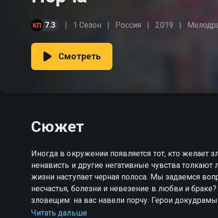
7.3
1 Сезон
Россия
2019
Мелодр
Смотреть
Сюжет
Иногда в окружении появляется тот, кто желает зл
ненависть и другие негативные чувства толкают 
жизни наступает черная полоса. Мы задаемся вопр
несчастья, болезни и невезение в любви и браке?
зловещим: на вас навели порчу. Герои докудрам
сверхъестественными способностями. Она может у
Читать дальше