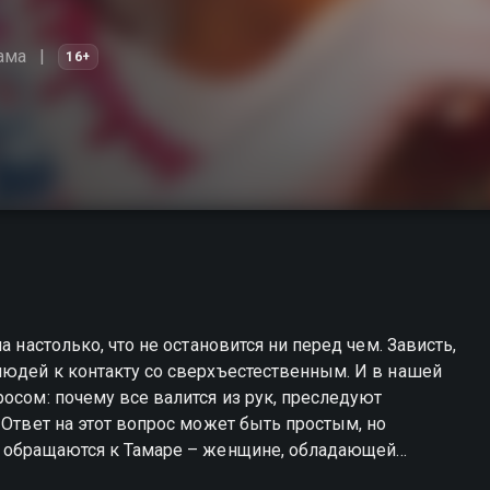
ама
16+
а настолько, что не остановится ни перед чем. Зависть,
людей к контакту со сверхъестественным. И в нашей
осом: почему все валится из рук, преследуют
 Ответ на этот вопрос может быть простым, но
ы обращаются к Тамаре – женщине, обладающей
видеть, есть ли на человеке отметка тьмы, и помочь