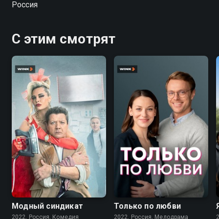
Россия
простом языке и увлекательные темы – все это в
шоу Научпок!
С этим смотрят
7.6
7.1
Модный синдикат
Только по любви
2022, Россия, Комедия
2022, Россия, Мелодрама