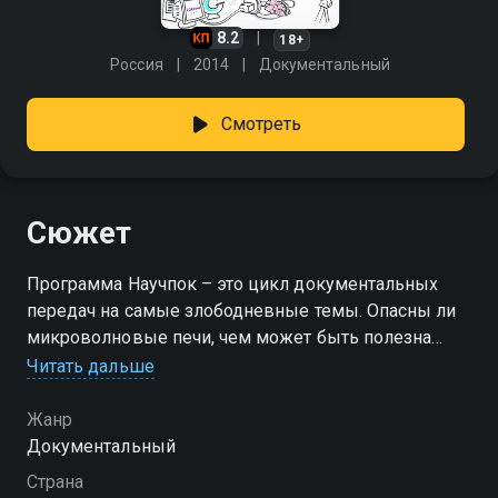
8.2
18+
Россия
2014
Документальный
Смотреть
Сюжет
Программа Научпок – это цикл документальных
передач на самые злободневные темы. Опасны ли
микроволновые печи, чем может быть полезна
аллергия, как сделать реальный световой меч?
Читать дальше
Можно ли выжить в космосе без скафандра,
насколько опасен зыбучий песок и может ли
Жанр
Солнце убить интернет? Ответы на эти и многие
Документальный
другие вопросы вы получите в программе Научпок!
Страна
Увлекательная анимация, сложные вещи на