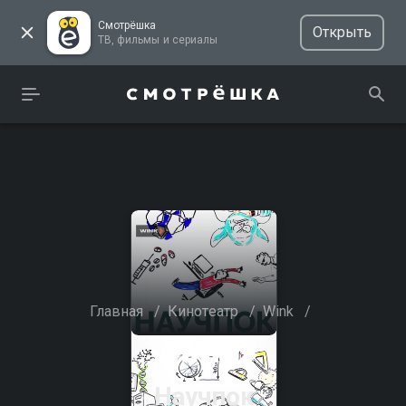
Смотрёшка
Открыть
ТВ, фильмы и сериалы
Главная
/
Кинотеатр
/
Wink
/
Научпок