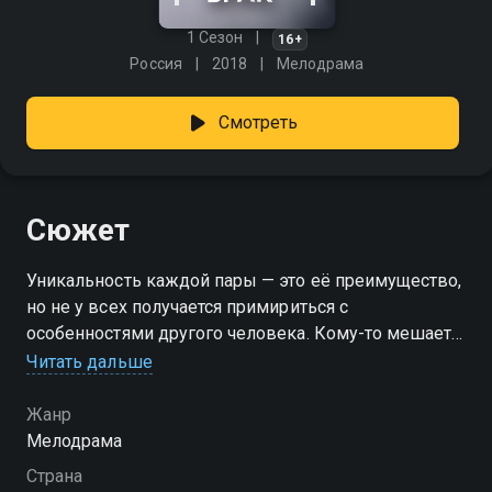
1 Сезон
16+
Россия
2018
Мелодрама
Смотреть
Сюжет
Уникальность каждой пары — это её преимущество,
но не у всех получается примириться с
особенностями другого человека. Кому-то мешает
разница в возрасте, кто-то не может закрыть глаза
Читать дальше
на финансовое положение второй половины, а кого-
то беспокоит разница в интересах. Специалист по
Жанр
вопросам неравного брака Елена Великанова
Мелодрама
помогает рассорившимся парам находить общий
Страна
язык.