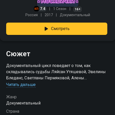
7.4
1 Сезон
16+
Россия
2017
Документальный
Смотреть
Сюжет
Документальный цикл поведает о том, как
складывались судьбы Ляйсан Утяшевой, Эвелины
Бледанс, Светланы Пермяковой, Алены
Водонаевой, Светланы Хоркиной, Татьяны
Читать дальше
Тотьмяниной, Екатерины Волковой и Нонны
Гришаевой. Абсолютно откровенно и без
Жанр
приукрашивания «Москвички» поделятся
Документальный
воспоминаниями о детстве в провинции, решении
Страна
переехать в Москву, трудностях, которыми их