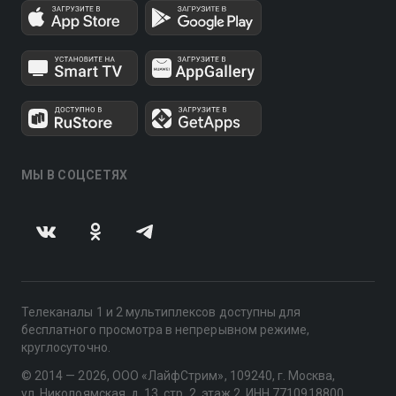
МЫ В СОЦСЕТЯХ
Телеканалы 1 и 2 мультиплексов доступны для
бесплатного просмотра в непрерывном режиме,
круглосуточно.
© 2014 — 2026, ООО «ЛайфСтрим», 109240, г. Москва,
ул. Николоямская, д. 13, стр. 2, этаж 2, ИНН 7710918800