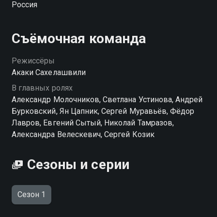
Россия
в масштабном русско-французском фильме о
жизни Александра Сергеевича. Актер получает
травму и продюсерам срочно нужна замена! Так,
Съёмочная команда
бывший воришка попадает в удивительный мир
кино, полный интриг, бутафории и служебных
Режиссёры
романов.
Акаки Сахелашвили
В главных ролях
Александр Молочников, Светлана Устинова, Андрей
Бурковский, Ян Цапник, Сергей Муравьёв, Фёдор
Лавров, Евгений Сытый, Николай Тамразов,
Александра Велескевич, Сергей Козик
Сезоны и серии
Сезон 1