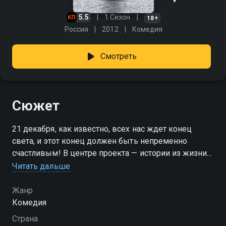
5.5
1 Сезон
18+
Россия
2012
Комедия
Смотреть
Сюжет
21 декабря, как известно, всех нас ждет конец
света, и этот конец должен быть непременно
счастливым! В центре проекта — истории из жизни
счастливых людей. Шоу «Счастливый конец»
Читать дальше
расскажет как заставить блондинку с пышными
формами примерить все купальники в отделе,
Жанр
можно ли вылечить простуду с помощью груди
Комедия
пятого размера, чем закадрить сногсшибательную
Страна
секретаршу на глазах у начальника и как отыскать