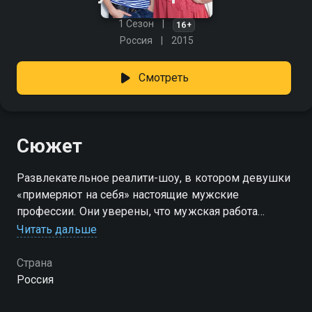
1 Сезон
16+
Россия
2015
Смотреть
Сюжет
Развлекательное реалити-шоу, в котором девушки
«примеряют на себя» настоящие мужские
профессии. Они уверены, что мужская работа
только выглядит сложной, и что слабый пол
Читать дальше
справится с любым делом легко.
Страна
Россия