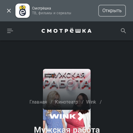
Смотрёшка
Открыть
ТВ, фильмы и сериалы
Главная
/
Кинотеатр
/
Wink
/
Мужская работа