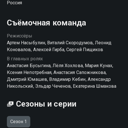
Россия
думает над именем младенцам, а рядом
родственники пришли за свидетельством о смерти.
Но сериал не разделен на черные и белые полосы.
Съёмочная команда
Все как в жизни перемешано и перепутано. Кто-то
из разводящихся будет абсолютно счастлив, а для
Режиссёры
кого-то брак – примирение с трагической
Артем Насыбулин, Виталий Скородумов, Леонид
неизбежностью. В каждой серии - две разных по
Коновалов, Алексей Гирба, Сергей Пищиков
эмоциональной окраске истории...
В главных ролях
Анастасия Бусыгина, Лёля Хохлова, Мария Кунах,
Ксения Непотребная, Анастасия Сапожникова,
Дмитрий Юмашев, Владимир Кебин, Александр
Никольский, Эльдар Чеченов, Екатерина Шмакова
Сезоны и серии
Сезон 1