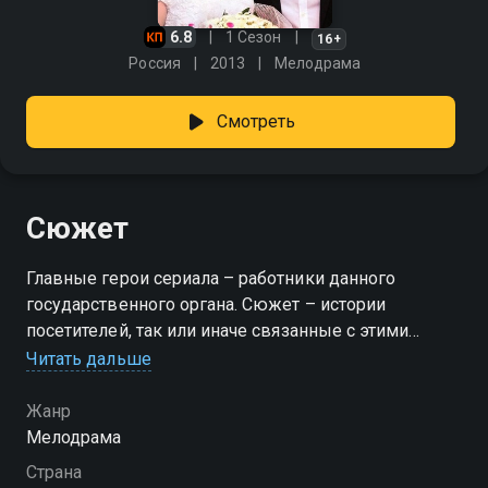
6.8
1 Сезон
16+
Россия
2013
Мелодрама
Смотреть
Сюжет
Главные герои сериала – работники данного
государственного органа. Сюжет – истории
посетителей, так или иначе связанные с этими
самыми государственными состояниями.А ситуации,
Читать дальше
как и состояния, могут быть очень разными. От
самых счастливых до трагических. Есть много
Жанр
счастья и много горя. Кто-то приходит, чтобы
Мелодрама
соединиться в семью, в соседней же комнате горят
Страна
желанием развестись. Вот пара родителей все еще