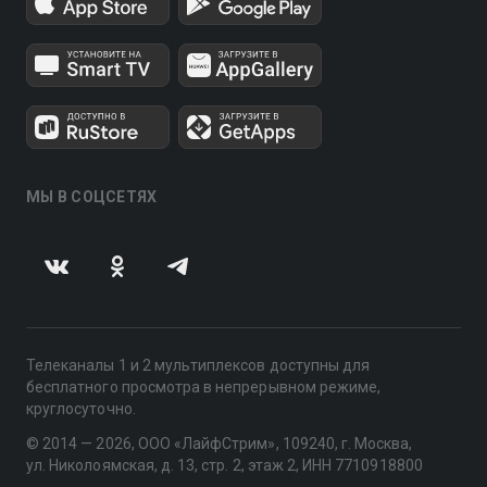
МЫ В СОЦСЕТЯХ
Телеканалы 1 и 2 мультиплексов доступны для
бесплатного просмотра в непрерывном режиме,
круглосуточно.
© 2014 — 2026, ООО «ЛайфСтрим», 109240, г. Москва,
ул. Николоямская, д. 13, стр. 2, этаж 2, ИНН 7710918800