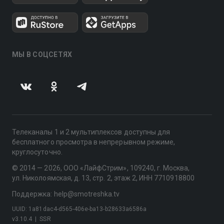
МЫ В СОЦСЕТЯХ
Телеканалы 1 и 2 мультиплексов доступны для
бесплатного просмотра в непрерывном режиме,
круглосуточно.
© 2014 — 2026, ООО «ЛайфСтрим», 109240, г. Москва,
ул. Николоямская, д. 13, стр. 2, этаж 2, ИНН 7710918800
Поддержка: help@smotreshka.tv
UUID: 1a81dac4-d565-406e-ba13-b28633a6586a
v3.10.4
|
SSR