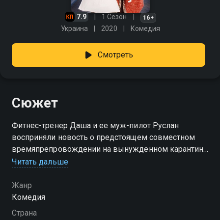
7.9
1 Сезон
16+
Украина
2020
Комедия
Смотреть
Сюжет
Фитнес-тренер Даша и ее муж-пилот Руслан
восприняли новость о предстоящем совместном
времяпрепровождении на вынужденном карантине
с энтузиазмом. Но чем обернется столь длительное
Читать дальше
нахождение супругов под одной крышей?
Справятся ли они со всеми бытовыми проблемами?
Жанр
И самое главное - не пострадают ли их чувства друг
Комедия
к другу?
Страна