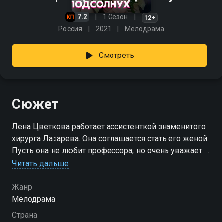
7.2
1 Сезон
12+
Россия
2021
Мелодрама
Смотреть
Сюжет
Лена Цветкова работает ассистенткой знаменитого
хирурга Лазарева. Она соглашается стать его женой.
Пусть она не любит профессора, но очень уважает и
хочет быть рядом с таким профессионалом и
Читать дальше
человеком. Но неожиданно влюбляется в
отчаянного парня по имени Иван. Она готова уже
Жанр
сказать Лазареву, что свадьбы не будет, но узнает,
Мелодрама
что Иван - это сын профессора.
Страна