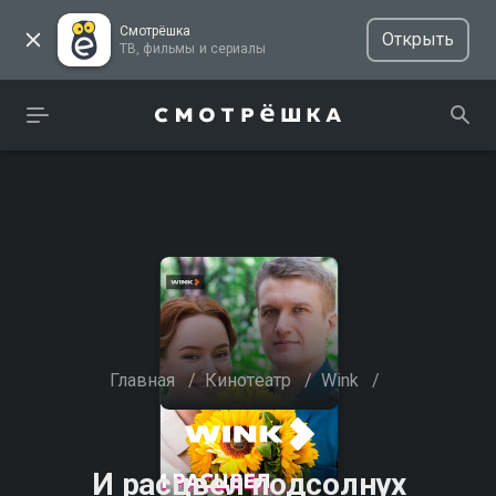
Смотрёшка
Открыть
ТВ, фильмы и сериалы
Главная
/
Кинотеатр
/
Wink
/
И расцвел подсолнух