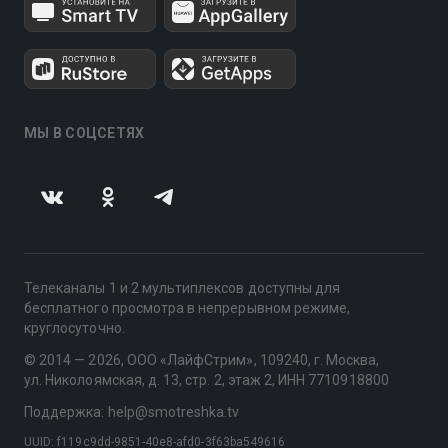
МЫ В СОЦСЕТЯХ
Телеканалы 1 и 2 мультиплексов доступны для
бесплатного просмотра в непрерывном режиме,
круглосуточно.
© 2014 — 2026, ООО «ЛайфСтрим», 109240, г. Москва,
ул. Николоямская, д. 13, стр. 2, этаж 2, ИНН 7710918800
Поддержка: help@smotreshka.tv
UUID: f119c9dd-9851-40e8-afd0-3f63ba549616