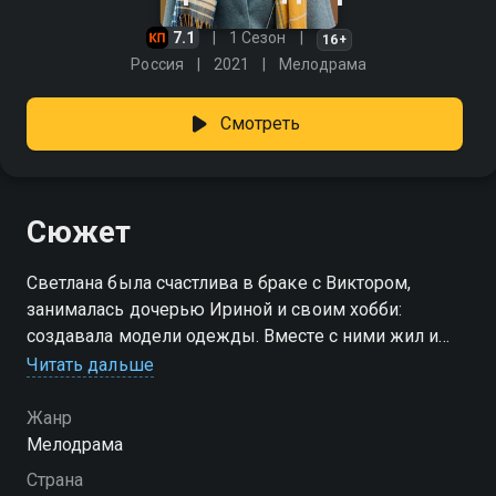
7.1
1 Сезон
16+
Россия
2021
Мелодрама
Смотреть
Сюжет
Светлана была счастлива в браке с Виктором,
занималась дочерью Ириной и своим хобби:
создавала модели одежды. Вместе с ними жил и
младший брат Светланы - Борис. Однажды Борис
Читать дальше
влюбился в Жанну и привёл ее в дом. Светлана
узнала в незнакомке свою подругу детства Лору, с
Жанр
которой выросла в одном небольшом городке. И в
Мелодрама
обеих парах могла бы царить идиллия, если бы
Страна
однажды Лора не почувствовала, что завидует