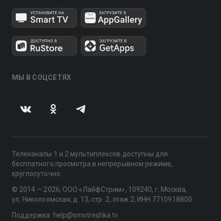
МЫ В СОЦСЕТЯХ
Телеканалы 1 и 2 мультиплексов доступны для
бесплатного просмотра в непрерывном режиме,
круглосуточно.
© 2014 — 2026, ООО «ЛайфСтрим», 109240, г. Москва,
ул. Николоямская, д. 13, стр. 2, этаж 2, ИНН 7710918800
Поддержка: help@smotreshka.tv