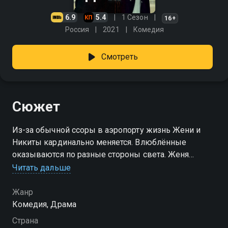
6.9
5.4
1 Сезон
16+
Россия
2021
Комедия
Смотреть
Сюжет
Из-за обычной ссоры в аэропорту жизнь Жени и
Никиты кардинально меняется. Влюблённые
оказываются по разные стороны света. Женя
попадает на съёмочную площадку в Берлине,
Читать дальше
встречает гениального режиссёра и становится
соавтором его фильма. А Никита отправляется в
Жанр
Таиланд, где его жизнь тоже переворачивается с
Комедия, Драма
ног на голову. Но одно остаётся у парня
Страна
неизменным: желание быть рядом с Женей, что