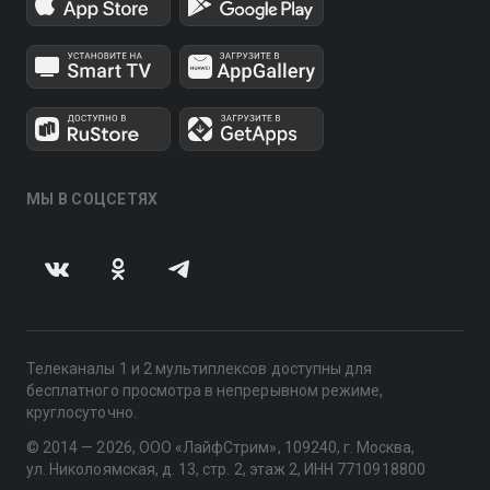
МЫ В СОЦСЕТЯХ
Телеканалы 1 и 2 мультиплексов доступны для
бесплатного просмотра в непрерывном режиме,
круглосуточно.
© 2014 — 2026, ООО «ЛайфСтрим», 109240, г. Москва,
ул. Николоямская, д. 13, стр. 2, этаж 2, ИНН 7710918800