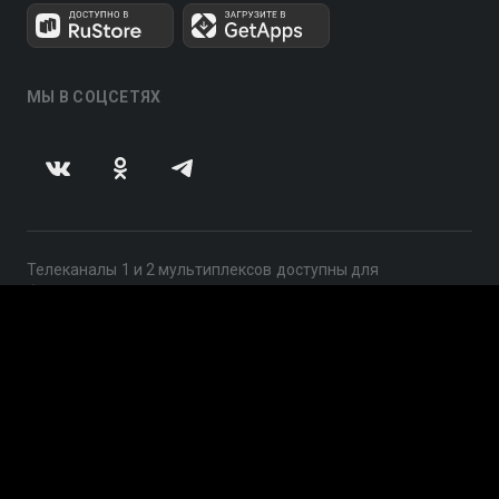
МЫ В СОЦСЕТЯХ
Телеканалы 1 и 2 мультиплексов доступны для
бесплатного просмотра в непрерывном режиме,
круглосуточно.
© 2014 — 2026, ООО «ЛайфСтрим», 109240, г. Москва,
ул. Николоямская, д. 13, стр. 2, этаж 2, ИНН 7710918800
Поддержка: help@smotreshka.tv
UUID: 6dd142e8-d360-4e3a-b934-a23274d194c6
v3.10.4
|
SSR