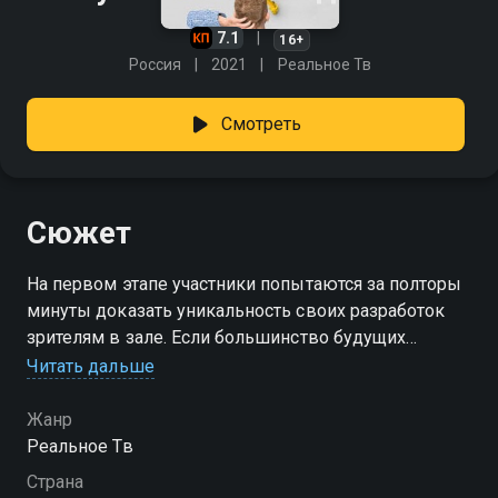
7.1
16+
Россия
2021
Реальное Тв
Смотреть
Сюжет
На первом этапе участники попытаются за полторы
минуты доказать уникальность своих разработок
зрителям в зале. Если большинство будущих
потребителей проголосуют за новый проект,
Читать дальше
бизнесмены также озвучат своё мнение и сумму
инвестиций.
Жанр
Реальное Тв
Страна