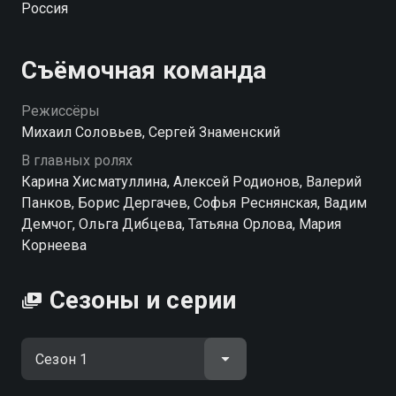
Россия
между собой, но и весь хаос большой семьи. Тут и
кризис среднего возраста, и постоянное
вмешательство бабушки Тамары, и непростые
Съёмочная команда
переживания дочерй-подростков Кати и Василисы,
и бесконечная энергия младшего сына Миши. Но
Режиссёры
главная цель у них одна — сохранить брак и не
Михаил Соловьев, Сергей Знаменский
потерять то, что строилось долгие годы. Смотреть
В главных ролях
сериал «Семейка» онлайн в хорошем качестве вы
Карина Хисматуллина, Алексей Родионов, Валерий
можете в подписке WINK в Смотрёшке.
Панков, Борис Дергачев, Софья Реснянская, Вадим
Демчог, Ольга Дибцева, Татьяна Орлова, Мария
Корнеева
Сезоны и серии