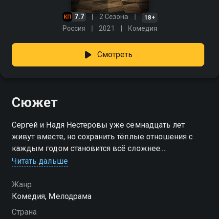
7.7
2 Сезона
18+
Россия
2021
Комедия
Смотреть
Сюжет
Сергей и Надя Нестеровы уже семнадцать лет
живут вместе, но сохранить тёплые отношения с
каждым годом становится всё сложнее.
Постоянные бытовые заботы, накопившаяся
Читать дальше
усталость и семейные конфликты постепенно
разрушают привычное спокойствие. Понимая, что
Жанр
самостоятельно справиться уже трудно, супруги
Комедия, Мелодрама
обращаются за помощью к психологу. На каждой
Страна
встрече приходится разбирать не только проблемы