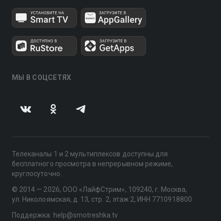
МЫ В СОЦСЕТЯХ
Телеканалы 1 и 2 мультиплексов доступны для
бесплатного просмотра в непрерывном режиме,
круглосуточно.
© 2014 — 2026, ООО «ЛайфСтрим», 109240, г. Москва,
ул. Николоямская, д. 13, стр. 2, этаж 2, ИНН 7710918800
Поддержка: help@smotreshka.tv