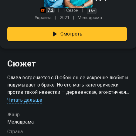
7.2
1 Сезон
16+
Украина
2021
Мелодрама
Смотреть
Сюжет
Слава встречается с Любой, он ее искренне любит и
подумывает о браке. Но его мать категорически
против такой невестки — деревенская, эгоистичная,
нахальная… Маме очень нравится тихая, милая и
Читать дальше
добрая Таня. Чтобы устроить счастье сына, она
подстраивает так, что Слава расстается с Любой, и,
Жанр
чтобы забыть ее, женится на Тане. Однако, сам
Мелодрама
Слава не может забыть Любу… Он случайно узнает
Страна
об интригах матери, разрывает брак, и возвращается