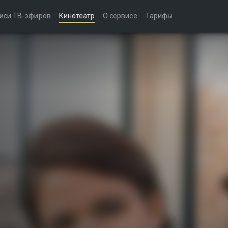
иси ТВ-эфиров
Кинотеатр
О сервисе
Тарифы