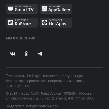
МЫ В СОЦСЕТЯХ
Телеканалы 1 и 2 мультиплексов доступны для
бесплатного просмотра в непрерывном режиме,
круглосуточно.
© 2014 — 2026, ООО «ЛайфСтрим», 109240, г. Москва,
ул. Николоямская, д. 13, стр. 2, этаж 2, ИНН 7710918800
Поддержка: help@smotreshka.tv