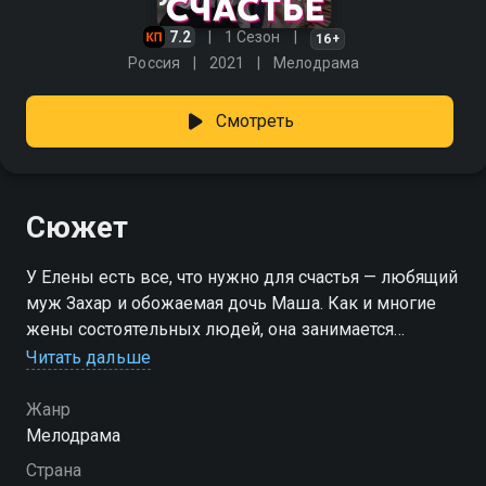
7.2
1 Сезон
16+
Россия
2021
Мелодрама
Смотреть
Сюжет
У Елены есть все, что нужно для счастья — любящий
муж Захар и обожаемая дочь Маша. Как и многие
жены состоятельных людей, она занимается
благотворительностью: руководит фондом, который
Читать дальше
помогает людям, перенесшим инсульт. Елена
считает свою семью идеальной — у них и любовь, и
Жанр
доверие, и взаимопонимание. Но судьба
Мелодрама
преподносит Елене испытание — выясняется, что у
Страна
мужа есть любовница, которая ждет от него