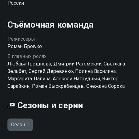
Россия
ребенка. С этого момента жизнь Елены
стремительно летит под откос. После развода
героиня остается без средств к существованию, но
Съёмочная команда
самое страшное впереди — суд, который может
оставить Машу с отцом.
Режиссёры
Роман Бровко
В главных ролях
Любава Грешнова, Дмитрий Ратомский, Светлана
Зельбет, Сергей Деревянко, Полина Василина,
Маргарита Лапина, Алексей Нагрудный, Виктор
Сарайкин, Роман Выскребенцев, Снежана Сорока
Сезоны и серии
Сезон 1