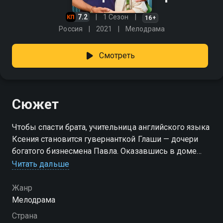
7.2
1 Сезон
16+
Россия
2021
Мелодрама
Смотреть
Сюжет
Чтобы спасти брата, учительница английского языка
Ксения становится гувернанткой Глаши — дочери
богатого бизнесмена Павла. Оказавшись в доме
Павла, Ксения попадает в очень тяжелую
Читать дальше
атмосферу. Кира, сестра покойной жены
бизнесмена, живущая в доме, смотрит на Ксению
Жанр
свысока. Для неё она — прислуга, хоть и с высшим
Мелодрама
образованием. Глаша то и дело на пустом месте
Страна
«выходит из берегов». А, самое главное, сам хозяин