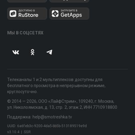
МЫ В СОЦСЕТЯХ
Телеканалы 1 и 2 мультиплексов доступны для
бесплатного просмотра в непрерывном режиме,
круглосуточно.
© 2014 — 2026, ООО «ЛайфСтрим», 109240, г. Москва,
ул. Николоямская, д. 13, стр. 2, этаж 2, ИНН 7710918800
Поддержка: help@smotreshka.tv
UUID: 6a6feb3c-9200-4da5-bb5b-513189519e9d
v3.10.4
|
SSR