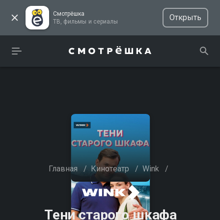
Смотрёшка
Открыть
ТВ, фильмы и сериалы
Главная
/
Кинотеатр
/
Wink
/
Тени старого шкафа