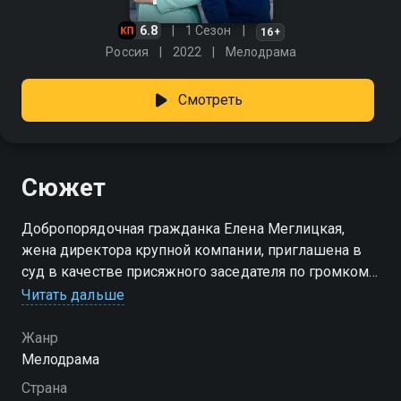
6.8
1 Сезон
16+
Россия
2022
Мелодрама
Смотреть
Сюжет
Добропорядочная гражданка Елена Меглицкая,
жена директора крупной компании, приглашена в
суд в качестве присяжного заседателя по громкому
уголовному делу о заказных убийствах. Увидев
Читать дальше
обвиняемого в зале суда, Елена узнает в нем своего
давнего возлюбленного Дмитрия Корнилова. Елена
Жанр
отдает свой решающий голос в его пользу и суд
Мелодрама
оправдывает Дмитрия. Вскоре Елена понимает, что
Страна
ошиблась, поддавшись прежним чувствам.