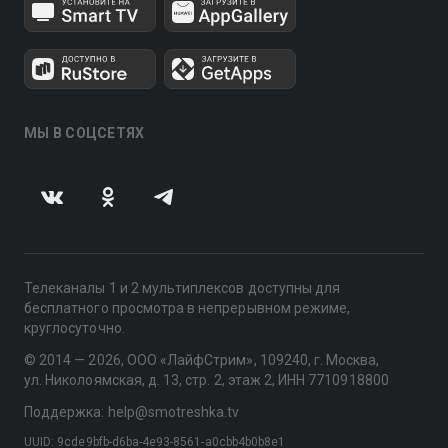
МЫ В СОЦСЕТЯХ
Телеканалы 1 и 2 мультиплексов доступны для
бесплатного просмотра в непрерывном режиме,
круглосуточно.
© 2014 — 2026, ООО «ЛайфСтрим», 109240, г. Москва,
ул. Николоямская, д. 13, стр. 2, этаж 2, ИНН 7710918800
Поддержка: help@smotreshka.tv
UUID: 9cde9bfb-d6ba-4e93-8561-a0cbb4b0b8e1