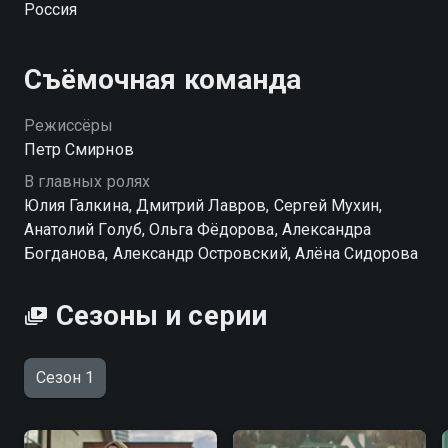
Россия
Корнилов — преступник. Следователь Рудин,
«копающий» под Корнилова, по уши вязнет в
сфабрикованном против него деле. Корнилов
Съёмочная команда
принуждает Елену к афере, она загнана в угол…
Оставшись ни с чем, Елена решает вывести
Режиссёры
Корнилова на чистую воду.
Петр Смирнов
В главных ролях
Юлия Галкина, Дмитрий Лавров, Сергей Мухин,
Анатолий Голуб, Ольга Фёдорова, Александра
Богданова, Александр Островский, Алёна Сидорова
Сезоны и серии
Сезон 1