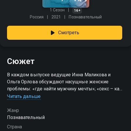
1 Сезон
16+
Россия
2021
Познавательный
Смотреть
Сюжет
В каждом выпуске ведущие Инна Маликова и
Ольга Орлова обсуждают насущные женские
проблемы: «где найти мужчину мечты»; «секс – как
сделать его классным»; «мужчины и деньги»; «как
Читать дальше
не стать жертвой альфонса или абъюзера». Ведущие
как подруги делятся друг с другом и зрительницами
Жанр
своими историями из жизни и советами. Каждый
Познавательный
выпуск программы посвящен отдельной
Страна
конкретной теме: «диеты и здоровье», «красота»,