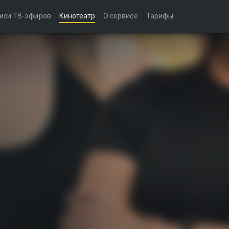
иси ТВ-эфиров
Кинотеатр
О сервисе
Тарифы