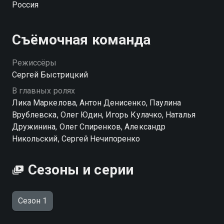
Россия
окружают девушку. Ася влюбилась… Борис приехал
в поселок неслучайно — он представляет интересы
бизнесмена, который хочет выкупить за бесценок
Съёмочная команда
землю у местных и построить здесь элитный
коттеджный посёлок… Более того, у Бориса есть
Режиссёры
невеста, которая не собирается отпускать своего
Сергей Быстрицкий
жениха… Смогут ли Ася и Борис быть вместе?
В главных ролях
Простит ли его Ася, когда узнает горькую правду? И
Лика Маркелова, Антон Денисенко, Паулина
сумеют ли жители посёлка отстоять свою землю?…
Врублевска, Олег Юдин, Игорь Кулачко, Наталья
Дружинина, Олег Спиренков, Александр
Никольский, Сергей Нечипоренко
Сезоны и серии
Сезон 1