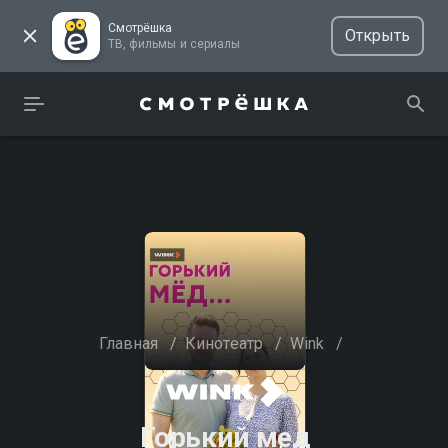
Смотрёшка
Открыть
ТВ, фильмы и сериалы
Главная
/
Кинотеатр
/
Wink
/
Горький мед