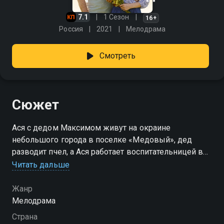
7.1
1 Сезон
16+
Россия
2021
Мелодрама
Смотреть
Сюжет
Ася с дедом Максимом живут на окраине
небольшого города в поселке «Медовый», дед
разводит пчел, а Ася работает воспитательницей в
детском саду. В красивую и веселую Асю влюблен
Читать дальше
сосед Сергей, она избегает встреч, но Сергей не
отстает и его знаки внимания становятся слишком
Жанр
назойливыми, а порой и опасными… Спасает Асю
Мелодрама
случайный прохожий Борис, красивый, галантный,
Страна
совершенно не похожий на мужчин, которые