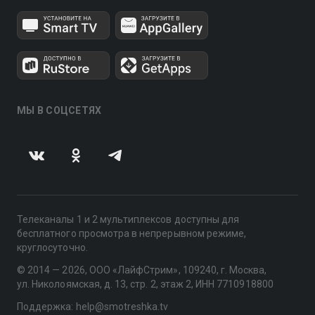
МЫ В СОЦСЕТЯХ
Телеканалы 1 и 2 мультиплексов доступны для
бесплатного просмотра в непрерывном режиме,
круглосуточно.
© 2014 — 2026, ООО «ЛайфСтрим», 109240, г. Москва,
ул. Николоямская, д. 13, стр. 2, этаж 2, ИНН 7710918800
Поддержка: help@smotreshka.tv