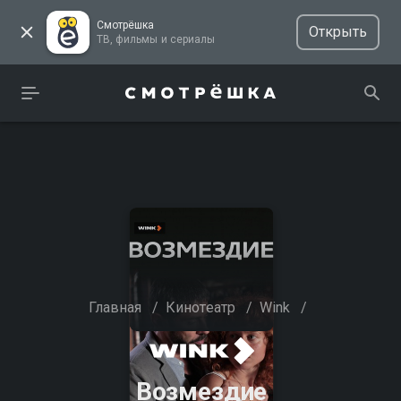
Смотрёшка
Открыть
ТВ, фильмы и сериалы
Главная
/
Кинотеатр
/
Wink
/
Возмездие