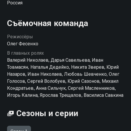
Россия
соглашается — в обмен на Марусю, в которую был
влюблен. Братья заключают сделку, сразу после
которой Павла сбивает машина...
Съёмочная команда
Режиссёры
Олег Фесенко
В главных ролях
Валерий Николаев, Дарья Савельева, Иван
Товмасян, Наталья Дедейко, Никита Зверев, Юрий
Назаров, Иван Николаев, Любовь Шевченко, Олег
Голосов, Сергей Волобуев, Юрий Сазонов, Михаил
Кондратьев, Анна Сильчук, Сергей Масленников,
Игорь Калина, Ярослав Трещалов, Василиса Савкина
Сезоны и серии