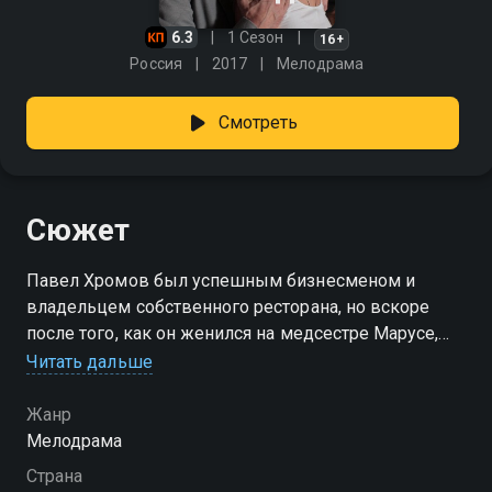
6.3
1 Сезон
16+
Россия
2017
Мелодрама
Смотреть
Сюжет
Павел Хромов был успешным бизнесменом и
владельцем собственного ресторана, но вскоре
после того, как он женился на медсестре Марусе,
тщательно выстроенный бизнес начал разрушаться.
Читать дальше
Павел решил обратиться за помощью к отцу, с
которым давно не общался, но тот неожиданно
Жанр
умирает, оставив дорогой семейный дом и деньги
Мелодрама
младшему сыну Алексею, который отказывается
Страна
помочь брату из-за старого конфликта, а затем