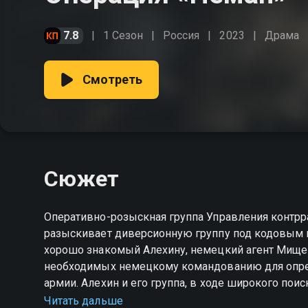
7.8
1 Сезон
Россия
2023
Драма
Смотреть
Сюжет
Оперативно-розыскная группа Управления контрр
разыскивает диверсионную группу под кодовым н
хорошо знакомый Алехину, немецкий агент Мищен
необходимых немецкому командованию для опред
армии. Алехин и его группа, в ходе широкого пои
раз Мищенко удается уйти.
Читать дальше