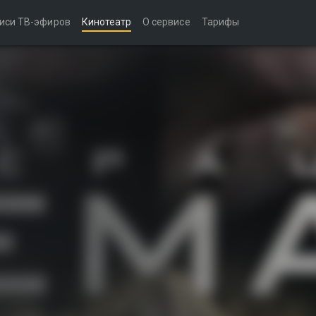
иси ТВ-эфиров
Кинотеатр
О сервисе
Тарифы