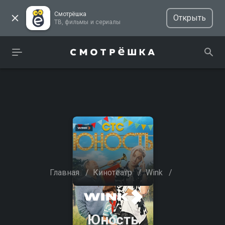
Смотрёшка
Открыть
ТВ, фильмы и сериалы
Главная
/
Кинотеатр
/
Wink
/
Юность