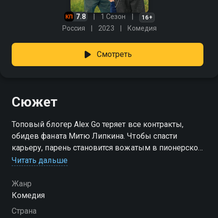
7.8
1 Сезон
16+
Россия
2023
Комедия
Смотреть
Сюжет
Топовый блогер Alex Go теряет все контракты,
обидев фаната Митю Липкина. Чтобы спасти
карьеру, парень становится вожатым в пионерском
лагере, где отдыхает мальчик. И теперь его судьба
Читать дальше
зависит не от подписчиков и продюсера Гоши, а
детей и директора лагеря — отставного военного
Жанр
Старостина.
Комедия
Страна