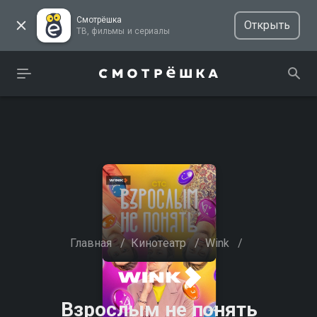
Смотрёшка
Открыть
ТВ, фильмы и сериалы
Главная
/
Кинотеатр
/
Wink
/
Взрослым не понять