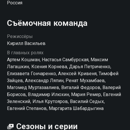
Россия
он получает внушительный долг, который теперь
обязан закрыть. С этого момента гипермаркет
становится для него настоящей ловушкой. Внутри
Съёмочная команда
постоянно вспыхивают ссоры, плетутся интриги и
скрываются чужие секреты. Замдиректора,
Режиссёры
заведующая складом, грузчики, строгая
Кирилл Васильев
руководительница и другие сотрудники втягивают
В главных ролях
Фила в череду странных событий, где каждый день
Артем Кошман, Настасья Самбурская, Максим
приносит новые проблемы. Смотреть сериал «Галя,
Лагашкин, Ксения Корнева, Дарья Петриченко,
у нас отмена!» онлайн в хорошем качестве вы
Елизавета Гончаренко, Алексей Кривеня, Тимофей
можете в подписке WINK в Смотрёшке.
Зайцев, Александр Ляпин, Ренат Мухамбаев,
Магомед Муртазаалиев, Виталий Федоров, Валерий
Борисов, Владимир Илюхин, Мария Ремер, Евгений
Зеленский, Илья Крутояров, Василий Седых,
Евгений Степанов, Маргарита Шабардыгина
Сезоны и серии