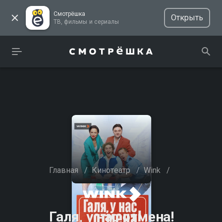
Смотрёшка
Открыть
ТВ, фильмы и сериалы
Главная
/
Кинотеатр
/
Wink
/
Галя, у нас отмена!