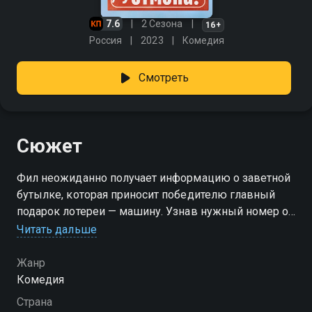
7.6
2 Сезона
16+
Россия
2023
Комедия
Смотреть
Сюжет
Фил неожиданно получает информацию о заветной
бутылке, которая приносит победителю главный
подарок лотереи — машину. Узнав нужный номер от
директора крупного магазина, он сразу понимает,
Читать дальше
что такой шанс упускать нельзя. Ради приза парень
быстро устраивается туда продавцом, рассчитывая
Жанр
легко добраться до выигрыша. Но уже в первые
Комедия
дни всё выходит из-под контроля: по его вине
Страна
рушится огромная витрина, и вместо лёгких денег