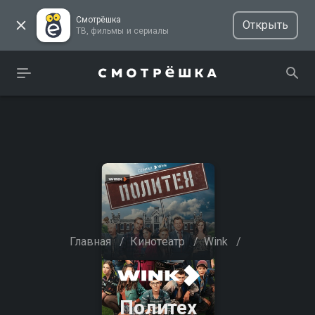
Смотрёшка
Открыть
ТВ, фильмы и сериалы
Главная
/
Кинотеатр
/
Wink
/
Политех