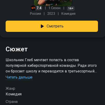
7.4
1 Сезон
16+
Россия
2023
Комедия
Смотреть
Сюжет
Школьник Глеб мечтает попасть в состав
популярной киберспортивной команды. Ради этого
он бросает школу и переводится в третьесортный
колледж, где никто не занят учёбой. Так он хочет
Читать дальше
решить сразу две проблемы: получить «корочку»
для родителей и найти время для тренировок.
Жанр
Правда, планы меняются, когда в колледж приходит
Комедия
директриса из столицы. Чтобы перезапустить
Страна
карьеру и вернуться в Москву, амбициозная