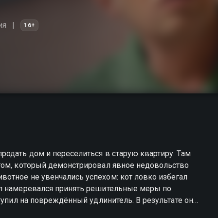
ия
16+
одать дом и переселиться в старую квартиру. Там
том, который демонстрировал явное недовольство
отное не увенчались успехом: кот ловко избегал
ил намеревался принять решительные меры по
тупил на повреждённый удлинитель. В результате он
учил необычную способность — он может слышать и