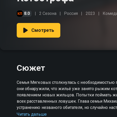
8.0
2 Сезона
Россия
2023
Комед
Смотреть
Сюжет
Семья Мягковых столкнулась с необходимостью пр
они обнаружили, что жильё уже занято рыжим ко
появлением новых жильцов. Попытки поймать жив
всех расставленных ловушек. Глава семьи Миха
устранению незваного обитателя, но случайно нас
получил удар током, а после прихода в себя пол
Читать дальше