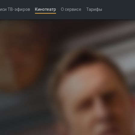
иси ТВ-эфиров
Кинотеатр
О сервисе
Тарифы