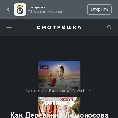
Смотрёшка
Открыть
ТВ, фильмы и сериалы
Главная
/
Кинотеатр
/
Wink
/
Как Деревянко Ломоносова