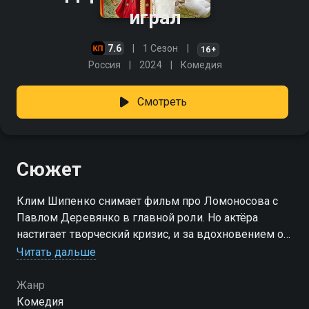
играл
7.6
1 Сезон
16+
Россия
2024
Комедия
Смотреть
Сюжет
Клим Шипенко снимает фильм про Ломоносова с
Павлом Деревянко в главной роли. Но актёра
настигает творческий кризис, и за вдохновением он
отправляется на родину учёного, которого видит в
Читать дальше
своих фантазиях. Павел селится в доме Беловых,
глава которых Егор зарабатывает физическим
Жанр
трудом. Появление Деревянко меняет привычный
Комедия