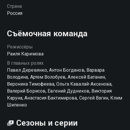
уклад местных: Егор боится потерять жену Машу, их
Страна
дочь Полина влюбляется в знаменитость, а депутат
Россия
Холмогор строит предвыборную компанию с
помощью звезды.
Съёмочная команда
Режиссёры
Раиля Каримова
В главных ролях
Павел Деревянко, Антон Богданов, Варвара
Володина, Артем Волобуев, Алексей Батанин,
Вероника Тимофеева, Ольга Кавалай-Аксенова,
Валерий Борисов, Евгений Дудников, Виктория
Каруна, Анастасия Бактимирова, Сергей Вагин, Клим
Шипенко
Сезоны и серии