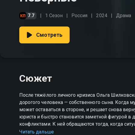
7.7
1 Сезон
Россия
2024
Драма
Смотреть
Сюжет
После тяжёлого личного кризиса Ольга Шилковска
дорогого человека — собственного сына. Когда му
может оставаться в стороне, и решает снова вер
юриста и быстро становится заметной фигурой в 
конфликтами. К ней обращаются тогда, когда сит
почти невозможно. Она умеет находить нестандарт
Читать дальше