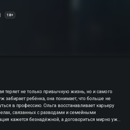
18+
я теряет не только привычную жизнь, но и самого
ж забирает ребёнка, она понимает, что больше не
нуться в профессию. Ольга восстанавливает карьеру
делах, связанных с разводами и семейными
уация кажется безнадёжной, а договориться мирно уже
ные решения и старается сделать всё, чтобы не