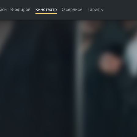
иси ТВ-эфиров
Кинотеатр
О сервисе
Тарифы