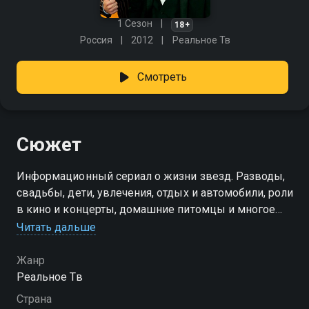
1 Сезон
18+
Россия
2012
Реальное Тв
Смотреть
Сюжет
Информационный сериал о жизни звезд. Разводы,
свадьбы, дети, увлечения, отдых и автомобили, роли
в кино и концерты, домашние питомцы и многое
другое из жизни гламурных и эпатажных звёзд
Читать дальше
российского и зарубежного кино и шоу-бизнеса –
богатых и знаменитых. Вместе с корреспондентами
Жанр
ты побываешь на всех значимых тусовках,
Реальное Тв
слетаешь на гастроли звезд и даже зайдешь к ним
Страна
в гости.