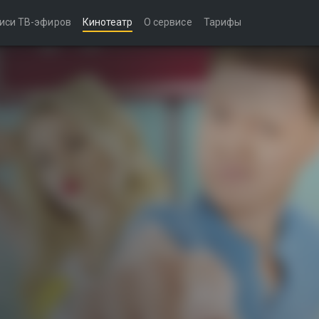
иси ТВ-эфиров
Кинотеатр
О сервисе
Тарифы