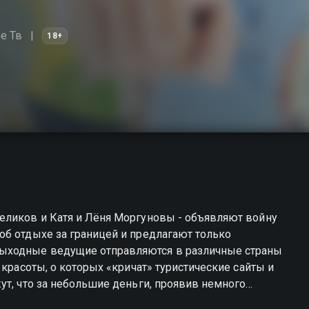
е Тв
18+
еликов и Катя и Лёня Моргуновы - объявляют войну
об отдыхе за границей и предлагают только
ыходные ведущие отправляются в различные страны
 красоты, о которых «кричат» туристические сайты и
ут, что за небольшие деньги, проявив немного
и фотографии, которых точно нет у знакомых.