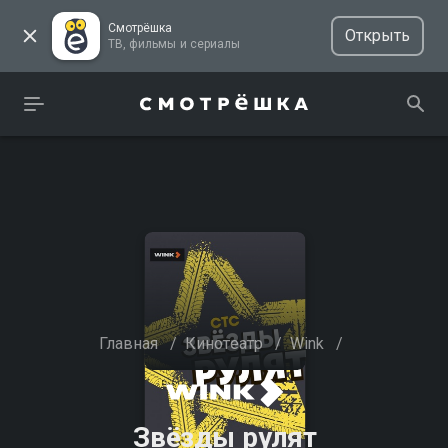
Смотрёшка
Открыть
ТВ, фильмы и сериалы
Главная
/
Кинотеатр
/
Wink
/
Звёзды рулят