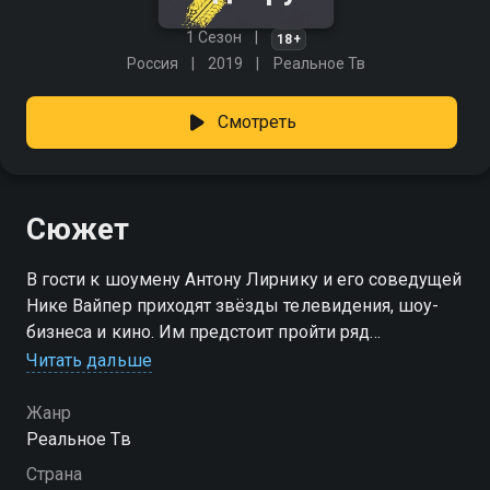
1 Сезон
18+
Россия
2019
Реальное Тв
Смотреть
Сюжет
В гости к шоумену Антону Лирнику и его соведущей
Нике Вайпер приходят звёзды телевидения, шоу-
бизнеса и кино. Им предстоит пройти ряд
комедийных испытаний, связанных с вождением, а
Читать дальше
также доказать всей стране, что «Звёзды рулят».
Жанр
Реальное Тв
Страна