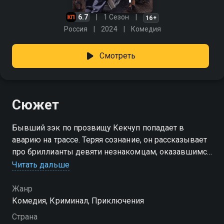
6.7
1 Сезон
16+
Россия
2024
Комедия
Смотреть
Сюжет
Бывший зэк по прозвищу Кекчуп попадает в
аварию на трассе. Теряя сознание, он рассказывает
про бриллианты девяти незнакомцам, оказавшимся
рядом, и говорит два кодовых слова: «Геленджик»
Читать дальше
и «русалка». Решив, что Кекчуп умер, все они
пускаются в погоню за драгоценностями. Только
Жанр
герои не знают, что их догоняют экс-полицейский и
Комедия, Криминал, Приключения
его попутчица, головорезы бывшей подельницы
Страна
Кекчупа и сам виновник аварии, который вышел из