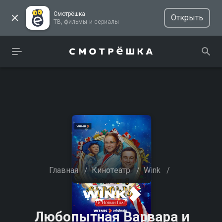
Смотрёшка
Открыть
ТВ, фильмы и сериалы
Главная
/
Кинотеатр
/
Wink
/
Любопытная Варвара и