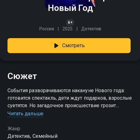
Новый Год
6+
Россия
2025
Детектив
Смотреть
Сюжет
События разворачиваются накануне Нового года:
готовится спектакль, дети ждут подарков, взрослые
суетятся. Но загадочное происшествие грозит
испортить праздник всем сразу. Варвара и ее
Читать дальше
верный друг Вася тут же берутся за дело. В
расследовании им помогает сам Дед Мороз —
Жанр
правда, ненастоящий. Пока все вокруг говорят о
Детектив, Семейный