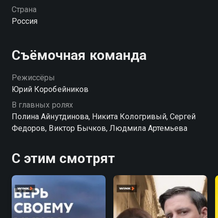
чудесах, Варвара предпочитает искать ответы с
Страна
помощью логики, ведь для нее Новый год —
Россия
отличный повод раскрыть еще одну тайну.
Съёмочная команда
Режиссёры
Юрий Коробейников
В главных ролях
Полина Айнутдинова, Никита Кологривый, Сергей
Федоров, Виктор Бычков, Людмила Артемьева
С этим смотрят