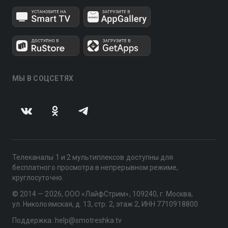
МЫ В СОЦСЕТЯХ
Телеканалы 1 и 2 мультиплексов доступны для
бесплатного просмотра в непрерывном режиме,
круглосуточно.
© 2014 — 2026, ООО «ЛайфСтрим», 109240, г. Москва,
ул. Николоямская, д. 13, стр. 2, этаж 2, ИНН 7710918800
Поддержка: help@smotreshka.tv