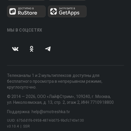
МЫ В СОЦСЕТЯХ
Телеканалы 1 и 2 мультиплексов доступны для
бесплатного просмотра в непрерывном режиме,
круглосуточно.
© 2014 — 2026, ООО «ЛайфСтрим», 109240, г. Москва,
ул. Николоямская, д. 13, стр. 2, этаж 2, ИНН 7710918800
Поддержка: help@smotreshka.tv
UUID: 675dd1f6-0958-4874-b075-9bcfc743e130
v3.10.4
|
SSR