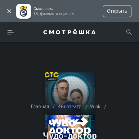
Смотрёшка
Открыть
ТВ, фильмы и сериалы
Главная
/
Кинотеатр
/
Wink
/
Чудо-доктор