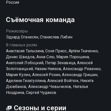
Россия
помогают ей в работе, но вызывают иронию и
насмешки у окружающих.
Съёмочная команда
Режиссёры
Эдуард Оганесян, Станислав Либин
В главных ролях
Анастасия Талызина, Соня Присс, Артём Ткаченко,
Денис Шведов, Анна Слю, Мария Порошина,
Анатолий Лобоцкий, Петар Зекавица, Алексей
Золотовицкий, Назим Ниязов, Александр Ревенко,
Мария Кулик, Алексей Розин, Александр Гришин,
Аделина Гизатуллина, Алексей Войтюк, Никита
Дювбанов, Александр Чевычелов, Наталья
Ноздрина, Сергей Чудаков
Сезоны и серии