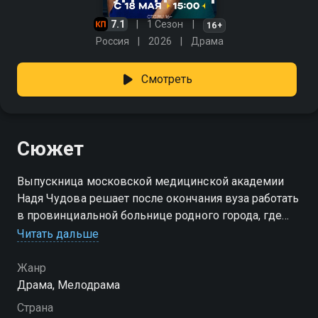
7.1
1 Сезон
16+
Россия
2026
Драма
Смотреть
Сюжет
Выпускница московской медицинской академии
Надя Чудова решает после окончания вуза работать
в провинциальной больнице родного города, где
однажды её спас талантливый хирург Андрей
Читать дальше
Крылов. Надя производит впечатление чудачки, но
на самом деле обладает уникальным даром видеть
Жанр
болезнь с помощью синестезии — нейрологического
Драма, Мелодрама
феномена, который появился после пережитой в
Страна
юности аварии. Необычные способности хоть и