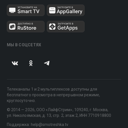
МЫ В СОЦСЕТЯХ
Телеканалы 1 и 2 мультиплексов доступны для
бесплатного просмотра в непрерывном режиме,
круглосуточно.
© 2014 — 2026, ООО «ЛайфСтрим», 109240, г. Москва,
ул. Николоямская, д. 13, стр. 2, этаж 2, ИНН 7710918800
Поддержка: help@smotreshka.tv