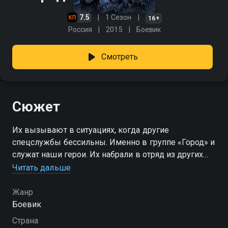
7.5
1 Сезон
16+
Россия
2015
Боевик
Смотреть
Сюжет
Их вызывают в ситуациях, когда другие
спецслужбы бессильны. Именно в группе «Город» и
служат наши герои. Их набрали в отряд из других
специальных подразделений МВД, ФСБ и армии.
Читать дальше
Все он прошли тяжелейший отбор и соответствуют
жёстким критериям: офицерское звание, идеальное
Жанр
здоровье, психологическая устойчивость, высокий
Боевик
интеллект, способность брать на себя
Страна
ответственность и проявлять инициативу. Порой за