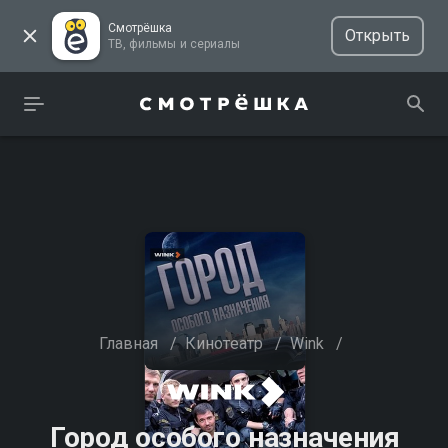
Смотрёшка
Открыть
ТВ, фильмы и сериалы
Главная
/
Кинотеатр
/
Wink
/
Город особого назначения