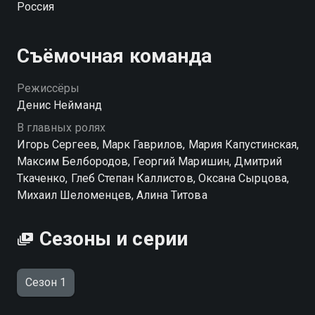
Россия
считанные минуты героям приходится рассмотреть
все варианты решения проблемы, чтобы выбрать
единственно верный путь и обязательно выполнить
Съёмочная команда
поставленную задачу.
Режиссёры
Денис Нейманд
В главных ролях
Игорь Сергеев, Марк Гаврилов, Мария Капустинская,
Максим Белбородов, Георгий Маришин, Дмитрий
Ткаченко, Глеб Степан Каллистов, Оксана Сырцова,
Михаил Шеломенцев, Алина Титова
Сезоны и серии
Сезон 1