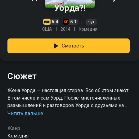
Уорда?!
5.4
5.1
18+
США
2014
Комедия
Смотреть
Сюжет
Жена Уорда — настоящая стерва. Все об этом знают.
В том числе и сам Уорд. После многочисленных
размышлений и разговоров Уорда с друзьями на
эту тему происходит случайное происшествие,
Читать дальше
которое открывает перед ним новый мир проблем
и возможностей...
Жанр
Комедия