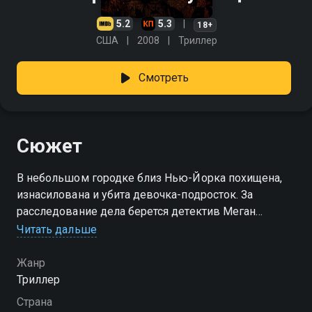
5.2
5.3
18+
США
2008
Триллер
Смотреть
Сюжет
В небольшом городке близ Нью-Йорка похищена,
изнасилована и убита девочка-подросток. За
расследование дела берется детектив Меган
Пейдж: она полностью посвящает себя работе,
Читать дальше
настолько, что вскоре начинает видеть убитую
девочку во снах. ФБР решает, что убийцей был
Жанр
случайный прохожий, которому повезло не
Триллер
попасться; Меган же считает, что преступление -
Страна
дело рук серийного манька.Она отмечает, что имя и