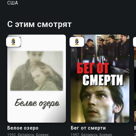
США
фамилия жертвы, а также место, где было
оставлено тело, начинаются на "С". Когда второе
убийство происходит по той же схеме, к Меган
С этим смотрят
начинают прислушиваться, однако ее психическое
состояние ухудшается и мешает ей работать.
Сможет ли она вернуть душевное равновесие и
поймать алфавитного убийцу?
6.3
5.5
Белое озеро
Бег от смерти
1992, Беларусь, Боевик
1997, Беларусь, Боевик