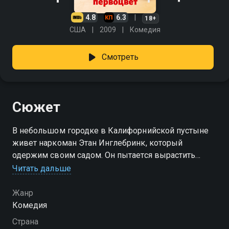
4.8
6.3
18+
США
2009
Комедия
Смотреть
Сюжет
В небольшом городке в Калифорнийской пустыне
живет наркоман Этан Инглебринк, который
одержим своим садом. Он пытается вырастить
редкий цветок - «американский первоцвет», но у
Читать дальше
него нет денег чтоб заплатить за аренду земли и
надо еще найти денег на наркотики. Тогда он
Жанр
решается сыграть в покер с призовым фондом 10
Комедия
000 и как всегда дело не обходится без женщины и
Страна
опасностей...