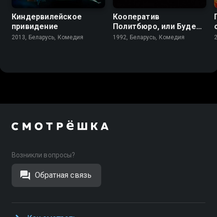
Киндервилейское
Кооператив
привидение
Политбюро, или Будет
долгим прощание
2013, Беларусь, Комедия
1992, Беларусь, Комедия
Возникли вопросы?
Обратная связь