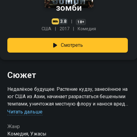
зомби
3.8
18+
США
2017
Комедия
Смотреть
Сюжет
Недалёкое будущее. Растение кудзу, занесённое на
юг США из Азии, начинает разрастаться бешеными
темпами, уничтожая местную флору и нанося вред
инфраструктуре. Для борьбы с ним учёные
Читать дальше
разрабатывают химикат и начинают полевые
испытания. Но вместо уничтожения кудзу химикат
Жанр
заставляет его мутировать и, попав через мясо коз
Комедия, Ужасы