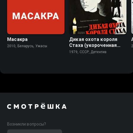
5.6
6.9
Масакра
Дикая охота короля
Стаха (укороченная
2010, Беларусь, Ужасы
версия)
1979, СССР, Детектив
Возникли вопросы?