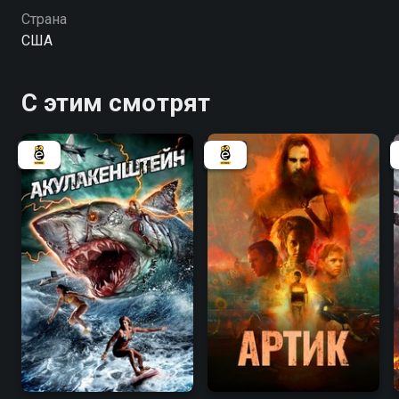
в организм людей, превращает последних в
Страна
кровожадных зомби.
США
С этим смотрят
3.6
2.2
4.3