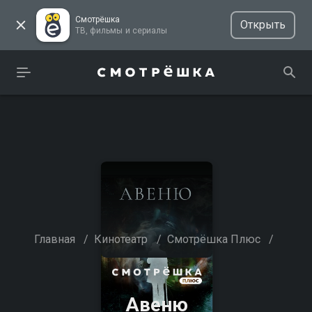
Смотрёшка
Открыть
ТВ, фильмы и сериалы
Главная
/
Кинотеатр
/
Смотрёшка Плюс
/
Авеню