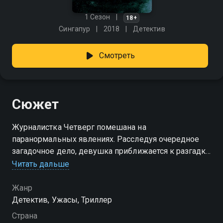
1 Сезон
18+
Сингапур
2018
Детектив
Смотреть
Сюжет
Журналистка Четверг помешана на
паранормальных явлениях. Расследуя очередное
загадочное дело, девушка приближается к разгадке
смерти своей матери 16 лет назад.
Читать дальше
Жанр
Детектив, Ужасы, Триллер
Страна