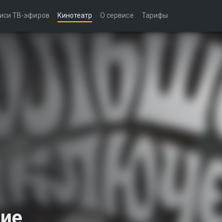
иси ТВ-эфиров
Кинотеатр
О сервисе
Тарифы
ие